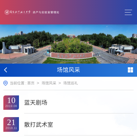
场馆风采
>
>
当前位置 :
首页
场馆风采
场馆巡礼
10
蓝天剧场
2019.06
21
散打武术室
2018.11