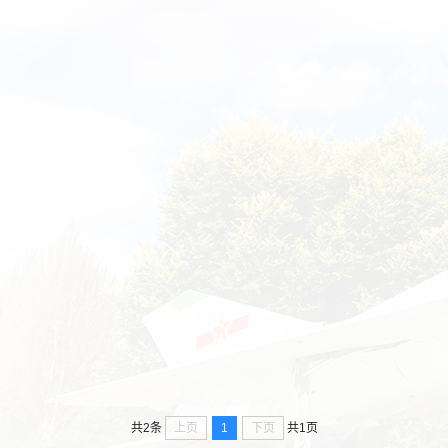
上页
1
下页
共2条
共1页